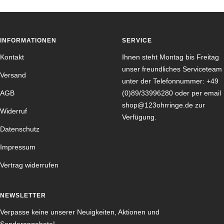
Slide
Slide
Slide
Slide
1
2
3
4
gehen
gehen
gehen
gehen
INFORMATIONEN
SERVICE
Kontakt
Ihnen steht Montag bis Freitag
unser freundliches Serviceteam
Versand
unter der Telefonnummer: +49
AGB
(0)89/33996280 oder per email
shop@123ohrringe.de zur
Widerruf
Verfügung.
Datenschutz
Impressum
Vertrag widerrufen
NEWSLETTER
Verpasse keine unserer Neuigkeiten, Aktionen und
Sonderangebote!