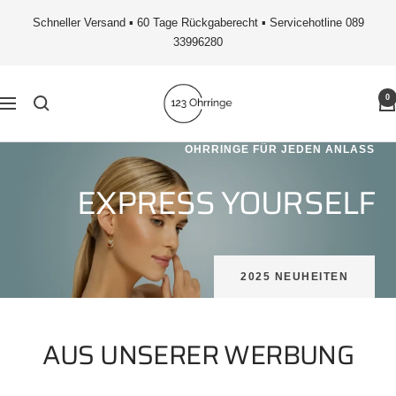
Direkt
Schneller Versand ▪ 60 Tage Rückgaberecht ▪ Servicehotline 089
zum
33996280
Inhalt
123Ohrringe
0
Navigation
OHRRINGE FÜR JEDEN ANLASS
EXPRESS YOURSELF
2025 NEUHEITEN
AUS UNSERER WERBUNG